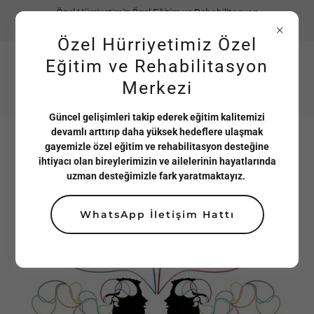
Özel Hürriyetimiz Özel Eğitim ve Rehabilitasyon
Merkezi
Özel Hürriyetimiz Özel
HÜRRİYETİMİZ ÖZEL
Eğitim ve Rehabilitasyon
EĞİTİM
Merkezi
Güncel gelişimleri takip ederek eğitim kalitemizi
devamlı arttırıp daha yüksek hedeflere ulaşmak
gayemizle özel eğitim ve rehabilitasyon desteğine
Psikolojik Danışmanlık
ihtiyacı olan bireylerimizin ve ailelerinin hayatlarında
uzman desteğimizle fark yaratmaktayız.
WhatsApp İletişim Hattı